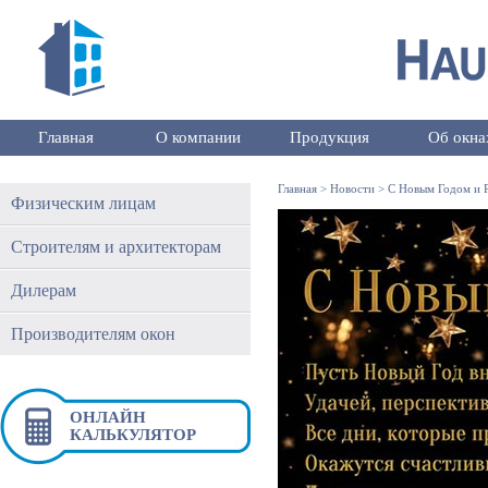
Главная
О компании
Продукция
Об окна
Главная
>
Новости
>
С Новым Годом и 
Физическим лицам
Строителям и архитекторам
Дилерам
Производителям окон
ОНЛАЙН
КАЛЬКУЛЯТОР