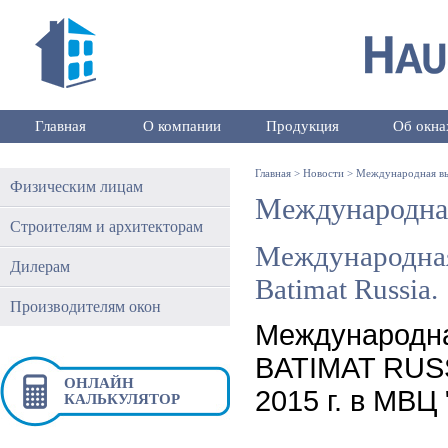
Главная
О компании
Продукция
Об окна
Главная
>
Новости
>
Международная выс
Физическим лицам
Международная 
Строителям и архитекторам
Международная
Дилерам
Batimat Russia.
Производителям окон
Международна
BATIMAT RUSS
ОНЛАЙН
2015 г. в МВЦ 
КАЛЬКУЛЯТОР